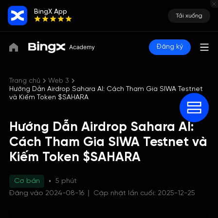
BingX App
Tải xuống
Đăng ký
Trang chủ
Web 3
Hướng Dẫn Airdrop Sahara AI: Cách Tham Gia SIWA Testnet
và Kiếm Token $SAHARA
Hướng Dẫn Airdrop Sahara AI:
Cách Tham Gia SIWA Testnet và
Kiếm Token $SAHARA
Cơ bản
5 phút
Đăng vào 2024-08-16
Cập nhật lần cuối: 2025-12-25