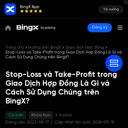
BingX App
Tải xuống
Đăng ký
Trang chủ
Hướng dẫn BingX
Giao dịch Hợp đồng
Stop-Loss và Take-Profit trong Giao Dịch Hợp Đồng Là Gì và
Cách Sử Dụng Chúng trên BingX?
Stop-Loss và Take-Profit trong
Giao Dịch Hợp Đồng Là Gì và
Cách Sử Dụng Chúng trên
BingX?
Cơ bản
Khóa học
6 phút
Đăng vào 2023-08-17
Cập nhật lần cuối: 2026-05-15