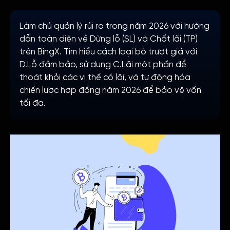
Làm chủ quản lý rủi ro trong năm 2026 với hướng
dẫn toàn diện về Dừng lỗ (SL) và Chốt lãi (TP)
trên BingX. Tìm hiểu cách loại bỏ trượt giá với
D.Lỗ đảm bảo, sử dụng C.Lãi một phần để
thoát khỏi các vị thế có lãi, và tự động hóa
chiến lược hợp đồng năm 2026 để bảo vệ vốn
tối đa.