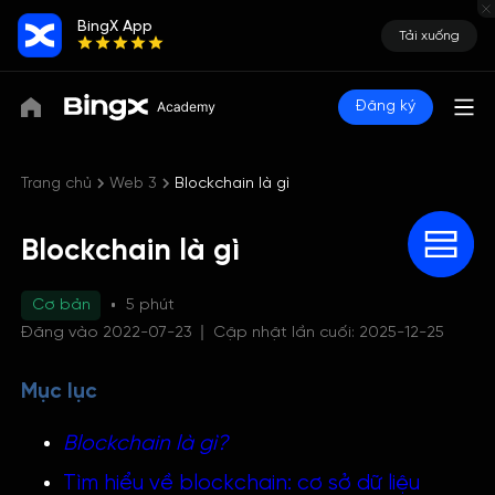
BingX App
Tải xuống
Đăng ký
Trang chủ
Web 3
Blockchain là gì
Blockchain là gì
Cơ bản
5 phút
Đăng vào 2022-07-23
Cập nhật lần cuối: 2025-12-25
Mục lục
Blockchain là gì?
Tìm hiểu về blockchain: cơ sở dữ liệu