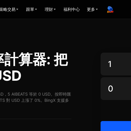
策略交易
跟單
理財
福利中心
更多
匯率計算器: 把
USD
USD，5 AIBEATS 等於 0 USD。按即時匯
TS 對 USD 上漲了 0%。BingX 支援多