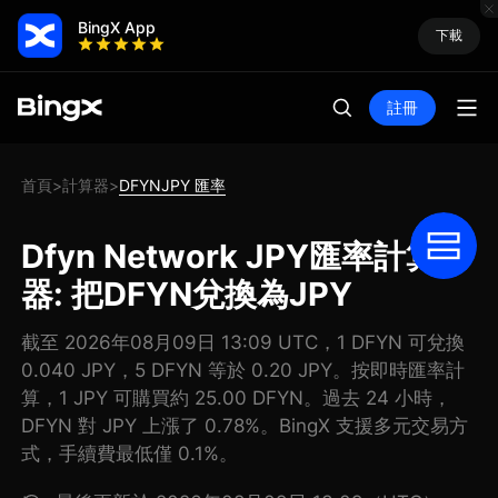
BingX App
下載
註冊
首頁
計算器
DFYNJPY 匯率
>
>
Dfyn Network JPY匯率計算
器: 把DFYN兌換為JPY
截至 2026年08月09日 13:09 UTC，1 DFYN 可兌換
0.040 JPY，5 DFYN 等於 0.20 JPY。按即時匯率計
算，1 JPY 可購買約 25.00 DFYN。過去 24 小時，
DFYN 對 JPY 上漲了 0.78%。BingX 支援多元交易方
式，手續費最低僅 0.1%。