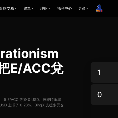
策略交易
跟單
理財
福利中心
更多
erationism
把E/ACC兌
SD，5 E/ACC 等於 0 USD。按即時匯率
 USD 上漲了 0.28%。BingX 支援多元交