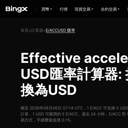
買幣
行情
現貨交易
合約交易
首頁
計算器
E/ACCUSD 匯率
>
>
Effective accel
USD匯率計算器: 
換為USD
截至 2026年08月06日 07:14 UTC，1 E/ACC 可兌換 0 U
計算，1 USD 可購買約 E E/ACC。過去 24 小時，E/ACC 對
易方式，手續費最低僅 0.1%。