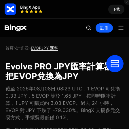
BingX App
下載
註冊
首頁
計算器
EVOPJPY 匯率
>
>
Evolve PRO JPY匯率計算器:
把EVOP兌換為JPY
截至 2026年08月08日 08:23 UTC，1 EVOP 可兌換
0.33 JPY，5 EVOP 等於 1.65 JPY。按即時匯率計
算，1 JPY 可購買約 3.03 EVOP。過去 24 小時，
EVOP 對 JPY 下跌了 -79.030%。BingX 支援多元交
易方式，手續費最低僅 0.1%。