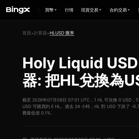
買幣
行情
現貨交易
合約交易
首頁
計算器
HLUSD 匯率
>
>
Holy Liquid 
器: 把HL兌換為U
截至 2026年07月09日 07:01 UTC，1 HL 可兌換 0 US
USD 可購買約 E HL。過去 24 小時，HL 對 USD 下跌了 -
費最低僅 0.1%。