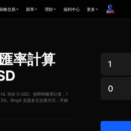
策略交易
跟單
理財
福利中心
更多
USD匯率計算
SD
D，5 HL 等於 0 USD。按即時匯率計算，1
0.73%。BingX 支援多元交易方式，手續