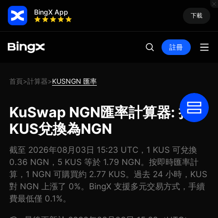
BingX App
下載
註冊
首頁
計算器
KUSNGN 匯率
>
>
KuSwap NGN匯率計算器: 把
KUS兌換為NGN
截至 2026年08月03日 15:23 UTC，1 KUS 可兌換
0.36 NGN，5 KUS 等於 1.79 NGN。按即時匯率計
算，1 NGN 可購買約 2.77 KUS。過去 24 小時，KUS
對 NGN 上漲了 0%。BingX 支援多元交易方式，手續
費最低僅 0.1%。