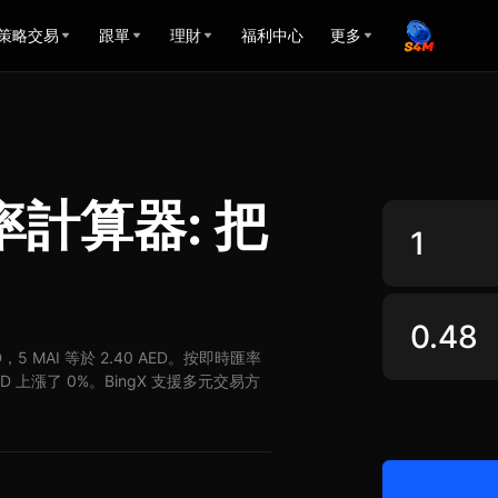
策略交易
跟單
理財
福利中心
更多
匯率計算器: 把
ED，5 MAI 等於 2.40 AED。按即時匯率
AED 上漲了 0%。BingX 支援多元交易方