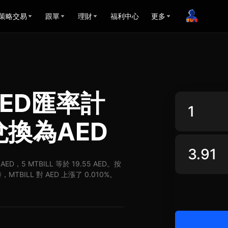
策略交易
跟單
理財
福利中心
更多
 AED匯率計
L兌換為AED
 AED，5 MTBILL 等於 19.55 AED。按
MTBILL 對 AED 上漲了 0.010%。