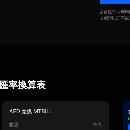
當前匯率 = 
交價請以訂單確
L) 匯率換算表
AED 兌換 MTBILL
數量
今天