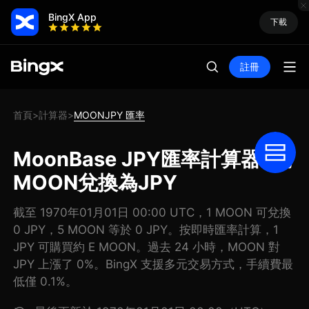
BingX App
下載
註冊
首頁
計算器
MOONJPY 匯率
>
>
MoonBase JPY匯率計算器: 把
MOON兌換為JPY
截至 1970年01月01日 00:00 UTC，1 MOON 可兌換
0 JPY，5 MOON 等於 0 JPY。按即時匯率計算，1
JPY 可購買約 E MOON。過去 24 小時，MOON 對
JPY 上漲了 0%。BingX 支援多元交易方式，手續費最
低僅 0.1%。