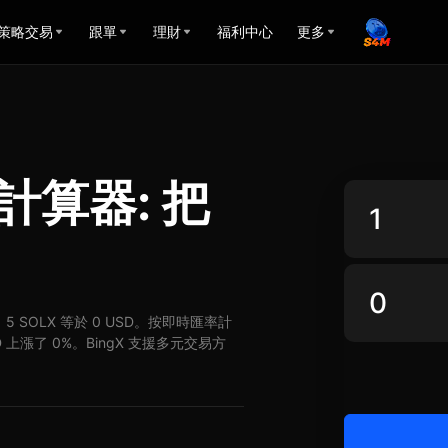
策略交易
跟單
理財
福利中心
更多
率計算器: 把
SD，5 SOLX 等於 0 USD。按即時匯率計
SD 上漲了 0%。BingX 支援多元交易方