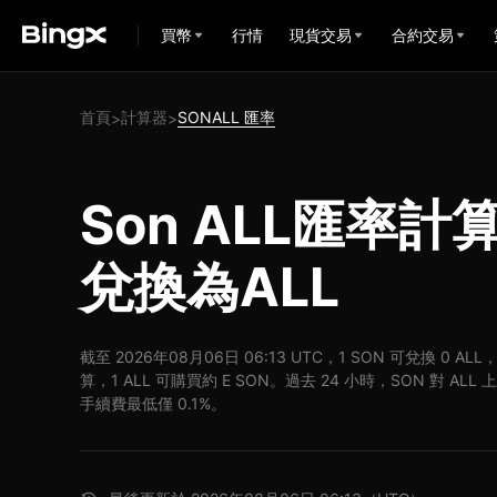
買幣
行情
現貨交易
合約交易
首頁
計算器
SONALL 匯率
>
>
Son ALL匯率計算
兌換為ALL
截至 2026年08月06日 06:13 UTC，1 SON 可兌換 0 AL
算，1 ALL 可購買約 E SON。過去 24 小時，SON 對 AL
手續費最低僅 0.1%。