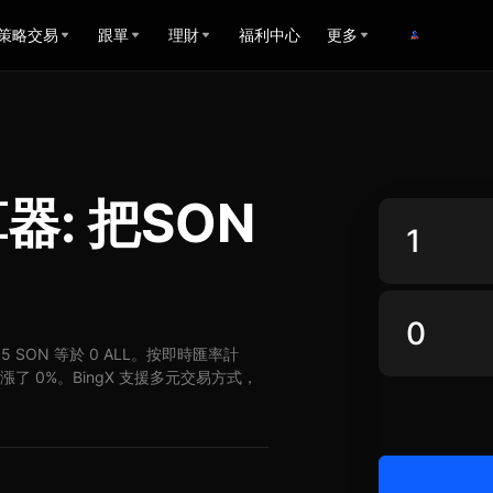
策略交易
跟單
理財
福利中心
更多
器: 把SON
L，5 SON 等於 0 ALL。按即時匯率計
L 上漲了 0%。BingX 支援多元交易方式，