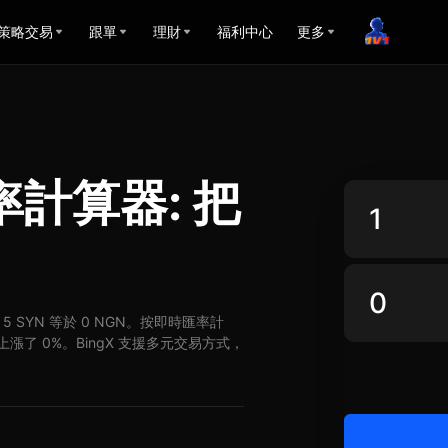
策略交易
跟單
理財
福利中心
更多
匯率計算器: 把
GN，5 SYN 等於 0 NGN。按即時匯率計
N 上漲了 0%。BingX 支援多元交易方式，