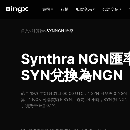
買幣
行情
現貨交易
合約交易
首頁
計算器
SYNNGN 匯率
>
>
Synthra NGN
SYN兌換為NGN
截至 1970年01月01日 00:00 UTC，1 SYN 可兌換 0 N
算，1 NGN 可購買約 E SYN。過去 24 小時，SYN 對 NG
手續費最低僅 0.1%。