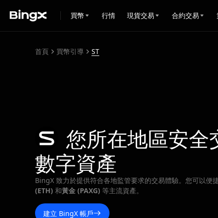
買幣
行情
現貨交易
合約交易
首頁
買幣引導
ST
您所在地區安全
數字資產
BingX 致力於提供符合各地監管要求的交易體驗。您可以便
(ETH)
和
黃金 (PAXG)
等主流資產。
建立 BingX 帳戶