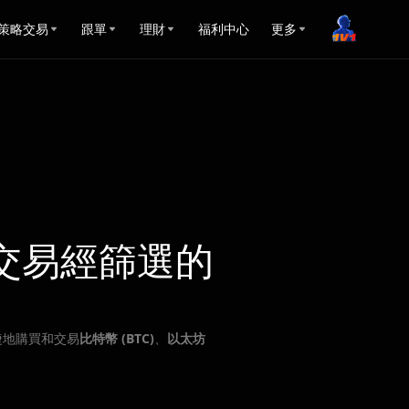
策略交易
跟單
理財
福利中心
更多
交易經篩選的
捷地購買和交易
比特幣 (BTC)
、
以太坊