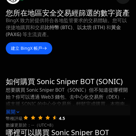
--
您所在地區安全交易經篩選的數字資產
BingX 致力於提供符合各地監管要求的交易體驗。您可以
便捷地購買和交易
比特幣 (BTC)
、
以太坊 (ETH)
和
黃金
(PAXG)
等主流資產。
建立 BingX 帳戶
如何購買 Sonic Sniper BOT (SONIC)
想要購買 Sonic Sniper BOT（SONIC）但不知道從哪裡開
始？你可以透過 Web3 錢包、去中心化交易所（DEX），
或支援 SONIC 的中心化交易所，輕鬆完成購買。本指南將
一步步帶你瞭解如何購買 Sonic Sniper BOT，以及在購買
展開
後如何安全地儲存和管理你的 SONIC。
幣種評級
4.5
數據更新於：--（UTC+8）
哪裡可以購買 Sonic Sniper BOT