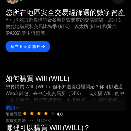
--
您所在地區安全交易經篩選的數字資產
BingX 致力於提供符合各地監管要求的交易體驗。您可以
便捷地購買和交易
比特幣 (BTC)
、
以太坊 (ETH)
和
黃金
(PAXG)
等主流資產。
建立 BingX 帳戶
如何購買 Will (WILL)
想要購買 Will（WILL）但不知道從哪裡開始？你可以透過
Web3 錢包、去中心化交易所（DEX），或支援 WILL 的中
心化交易所，輕鬆完成購買。本指南將一步步帶你瞭解如
何購買 Will，以及在購買後如何安全地儲存和管理你的
展開
WILL。
幣種評級
4.0
數據更新於：--（UTC+8）
哪裡可以購買 Will (WILL)？