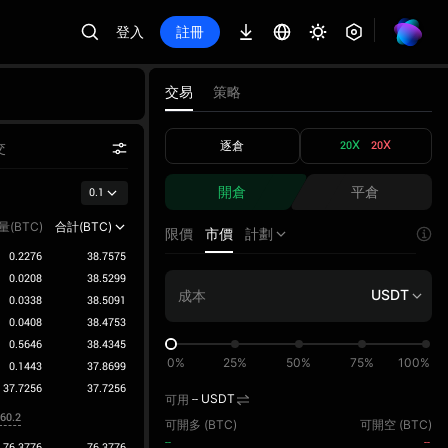
登入
註冊
交易
策略
逐倉
20X
20X
交
開倉
平倉
0.1
量(BTC)
合計(BTC)
限價
市價
計劃
0.2276
38.7575
0.0208
38.5299
USDT
0.0338
38.5091
0.0408
38.4753
0.5646
38.4345
0%
25%
50%
75%
100%
0.1443
37.8699
37.7256
37.7256
可用
--
USDT
560.2
可開多 (
BTC
)
可開空 (
BTC
)
--
--
76.3776
76.3776