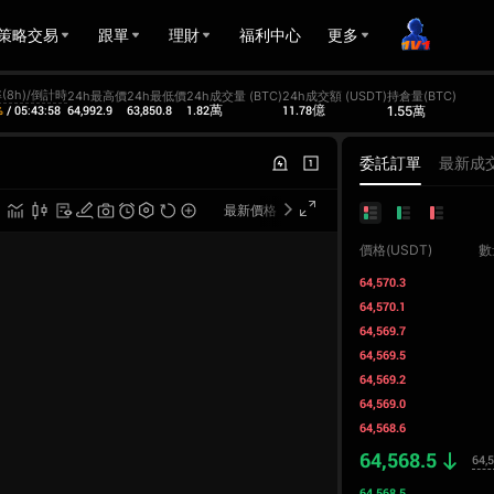
策略交易
跟單
理財
福利中心
更多
(8h)/倒計時
24h最高價
24h最低價
24h成交量 (BTC)
24h成交額 (USDT)
持倉量(BTC)
64,992.9
63,850.8
1.82萬
11.78億
1.55萬
%
/
05:43:58
委託訂單
最新成
最新價格
專業版
價格(USDT)
數
64,570.3
64,570.1
64,569.7
64,569.5
64,569.2
64,569.0
64,568.6
64,568.5
64,
64,568.5