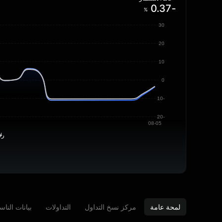
-0.37
%
30
20
10
0
-10
-20
08-05
ر/
لمحة عامة
مركز نسخ التداول
التداولات
بيانات الناس