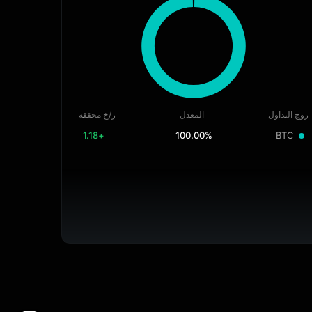
زوج التداول
المعدل
ر/خ محققة
+1.18
100.00%
BTC