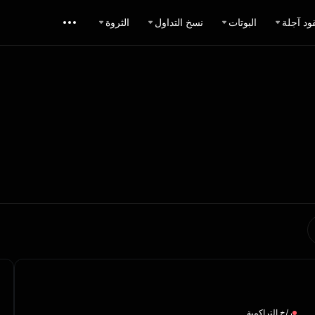
ود آجلة
البوتات
نسخ التداول
الثروة
ر/خ التراكمية