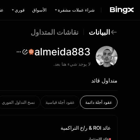
شراء عملات مشفرة
الأسواق
فوري
عق
البيانات
نقاشات المتداول
almeida883
لا يوجد شيء هنا بعد.
متداول قائد
عقود آجلة دائمة
عقود آجلة قياسية
نسخ التداول الفوري
عائد ROI & ر/خ التراكمية
عائد الاستثمار