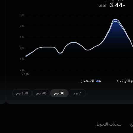
-3.44
USDT
3%
2%
1%
0%
-1%
-2%
07-07
خ التراكمية
عائد الاستثمار
7 يوم
30 يوم
90 يوم
180 يوم
خ
سجلات التحويل