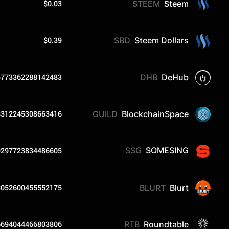
$0.03
STEEM
Steem
$0.39
SBD
Steem Dollars
5773362288142483
DHB
DeHub
8312245308663416
GUILD
BlockchainSpace
9297723834486605
SSG
SOMESING
3052600455552175
BLURT
Blurt
6694044466803806
RTB
Roundtable