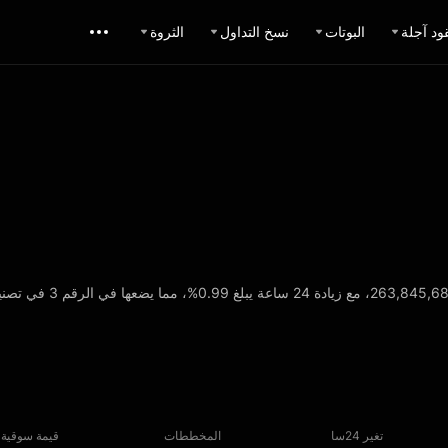
ود آجلة
البوتات
نسخ التداول
الثروة
تغير 24سا
المخططات
قيمة سوقية