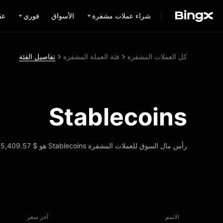
شراء عملات مشفرة
الأسواق
فوري
عق
كل العملات المشفرة
فئة العملة المشفرة
تفاصيل الفئة
Stablecoins
رأس مال السوق للعملات المشفرة Stablecoins هو $ 263,845,685,409.57، مع زيادة 24 ساعة يبلغ 0.99%، مما يضعها في الرقم 3 في تصنيف فئة الأصول في BingX.
الاسم
آخر سعر