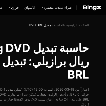
شراء عملات مشفرة
الأسواق
فوري
عق
الصفحة الرئيسية
الحاسبة
معدل DVD BRL
>
>
حاسبة تبدي
BRL
BRL على مدار 24 ساعة
0.1%.