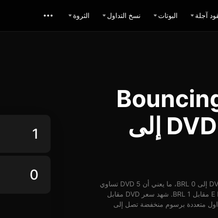
ود آجلة
البوتات
نسخ التداول
الثروة
ل Bouncing DVD
ريال برازيلي: تبديل DVD إلى
اعتباراً من 18-03-2026، الساعة 18:00 (UTC)، يُمكن تبديل 1 DVD إلى 0 BRL، ما يعني أن 5 DVD تساوي
حوالي 0 BRL. وبأسعار الوقت الفعلي، يُمكن شراء ما يقارب E DVD مقابل 1 BRL. شهد سعر DVD مقابل
 ارتفاع بنسبة 0%. توفر BingX خيارات تداول متعددة برسوم منخفضة تصل إلى