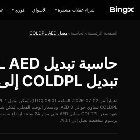
شراء عملات مشفرة
الأسواق
فوري
عق
الصفحة الرئيسية
الحاسبة
معدل COLDPL AED
>
>
تبديل COLDPL إلى AED
برسوم منخفضة تصل إلى 0.1%.