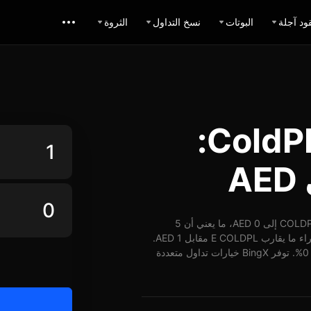
ود آجلة
البوتات
نسخ التداول
الثروة
حاسبة تبديل ColdPL AED:
اعتباراً من 02-07-2026، الساعة 08:01 (UTC)، يُمكن تبديل 1 COLDPL إلى 0 AED، ما يعني أن 5
COLDPL تساوي حوالي 0 AED. وبأسعار الوقت الفعلي، يُمكن شراء ما يقارب E COLDPL مقابل 1 AED.
شهد سعر COLDPL مقابل AED على مدار 24 ساعة ارتفاع بنسبة 0%. توفر BingX خيارات تداول متعددة