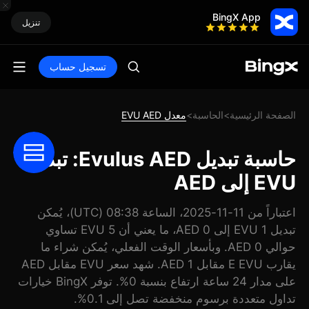
BingX App
تنزيل
تسجيل حساب
الصفحة الرئيسية
الحاسبة
معدل EVU AED
>
>
حاسبة تبديل Evulus AED: تبديل
EVU إلى AED
اعتباراً من 11-11-2025، الساعة 08:38 (UTC)، يُمكن
تبديل 1 EVU إلى 0 AED، ما يعني أن 5 EVU تساوي
حوالي 0 AED. وبأسعار الوقت الفعلي، يُمكن شراء ما
يقارب E EVU مقابل 1 AED. شهد سعر EVU مقابل AED
على مدار 24 ساعة ارتفاع بنسبة 0%. توفر BingX خيارات
تداول متعددة برسوم منخفضة تصل إلى 0.1%.