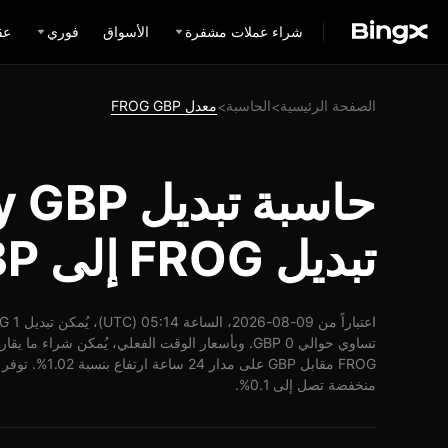
شراء عملات مشفرة
الأسواق
فوري
عق
الصفحة الرئيسية
الحاسبة
معدل FROG GBP
>
>
تبديل FROG إلى GBP
منخفضة تصل إلى 0.1%.