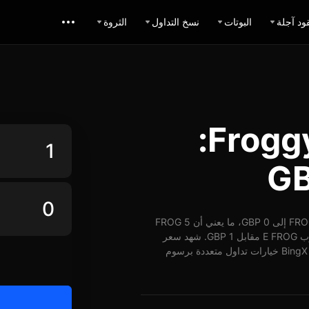
ود آجلة
البوتات
نسخ التداول
الثروة
حاسبة تبديل Froggy GBP:
اعتباراً من 09-08-2026، الساعة 05:14 (UTC)، يُمكن تبديل 1 FROG إلى 0 GBP، ما يعني أن 5 FROG
تساوي حوالي 0 GBP. وبأسعار الوقت الفعلي، يُمكن شراء ما يقارب E FROG مقابل 1 GBP. شهد سعر
FROG مقابل GBP على مدار 24 ساعة ارتفاع بنسبة 1.02%. توفر BingX خيارات تداول متعددة برسوم