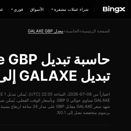
شراء عملات مشفرة
الأسواق
فوري
عق
الصفحة الرئيسية
الحاسبة
معدل GALAXE GBP
>
>
تبديل GALAXE إلى GBP
برسوم منخفضة تصل إلى 0.1%.