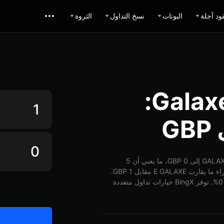
ود آجلة
البوتات
نسخ التداول
الثروة
حاسبة تبديل Galaxe GBP:
اعتباراً من 08-07-2026، الساعة 22:35 (UTC)، يُمكن تبديل 1 GALAXE إلى 0 GBP، ما يعني أن 5
GALAXE تساوي حوالي 0 GBP. وبأسعار الوقت الفعلي، يُمكن شراء ما يقارب E GALAXE مقابل 1 GBP.
شهد سعر GALAXE مقابل GBP على مدار 24 ساعة ارتفاع بنسبة 0%. توفر BingX خيارات تداول متعددة