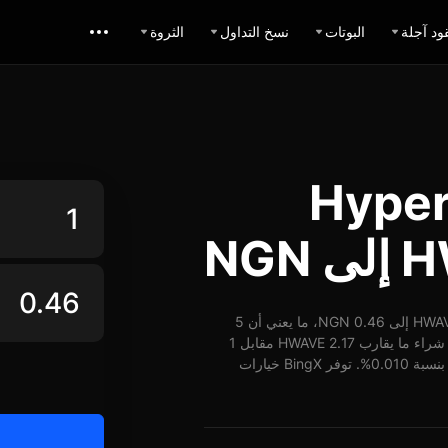
ود آجلة
البوتات
نسخ التداول
الثروة
 Hyperwave
اعتباراً من 07-08-2026، الساعة 18:18 (UTC)، يُمكن تبديل 1 HWAVE إلى 0.46 NGN، ما يعني أن 5
HWAVE تساوي حوالي 2.30 NGN. وبأسعار الوقت الفعلي، يُمكن شراء ما يقارب 2.17 HWAVE مقابل 1
NGN. شهد سعر HWAVE مقابل NGN على مدار 24 ساعة ارتفاع بنسبة 0.010%. توفر BingX خيارات