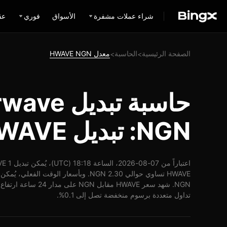
شراء عملات مشفرة
الأسواق
فوري
عق
الصفحة الرئيسية
الحاسبة
معدل HWAVE NGN
>
>
حاسبة تبديل
NGN: تبديل HWAVE إلى NGN
تداول متعددة برسوم منخفضة تصل إلى 0.1%.