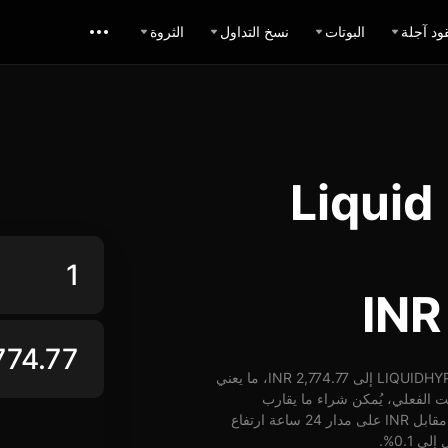
ود آجلة
البوتات
نسخ التداول
الثروة
 Liquid HYPE
اعتباراً من 19-02-2026، الساعة 03:13 (UTC)، يُمكن تبديل 1 LIQUIDHYPE إلى 2,774.77 INR، ما يعني
ي 13,873.85 INR. وبأسعار الوقت الفعلي، يُمكن شراء ما يقارب
0.00036 LIQUIDHYPE مقابل 1 INR. شهد سعر LIQUIDHYPE مقابل INR على مدار 24 ساعة ارتفاع