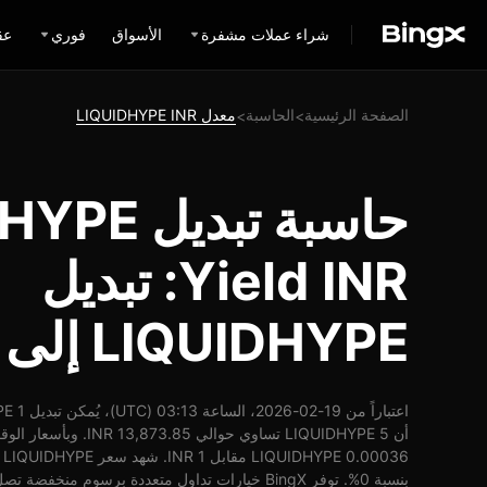
شراء عملات مشفرة
الأسواق
فوري
عق
الصفحة الرئيسية
الحاسبة
معدل LIQUIDHYPE INR
>
>
حاسبة تبديل
Yield INR: تبديل
LIQUIDHYPE إلى INR
أن 5 LIQUIDHYPE تساوي حوال
بنسبة 0%. توفر BingX خيارات تداول متعددة برسوم منخفضة تصل إلى 0.1%.