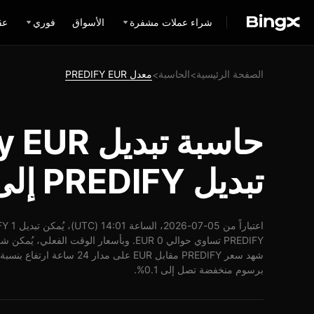
شراء عملات مشفرة
الأسواق
فوري
عق
الصفحة الرئيسية
الحاسبة
معدل PREDIFY EUR
>
>
تبديل PREDIFY إلى EUR
برسوم منخفضة تصل إلى 0.1%.