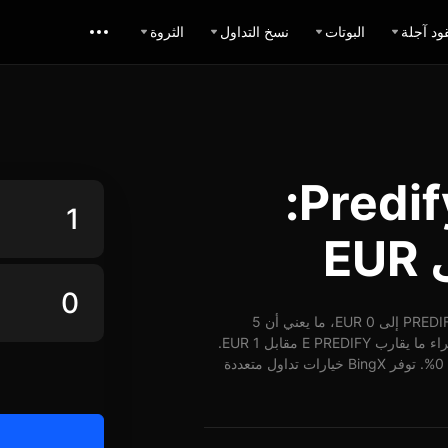
ود آجلة
البوتات
نسخ التداول
الثروة
حاسبة تبديل Predify EUR:
اعتباراً من 05-07-2026، الساعة 14:01 (UTC)، يُمكن تبديل 1 PREDIFY إلى 0 EUR، ما يعني أن 5
PREDIFY تساوي حوالي 0 EUR. وبأسعار الوقت الفعلي، يُمكن شراء ما يقارب E PREDIFY مقابل 1 EUR.
شهد سعر PREDIFY مقابل EUR على مدار 24 ساعة ارتفاع بنسبة 0%. توفر BingX خيارات تداول متعددة