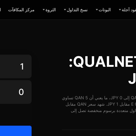
ود آجلة
البوتات
نسخ التداول
الثروة
مركز المكافآت
ا
حاسبة تبديل QUALNET JPY:
اعتباراً من 17-04-2026، الساعة 10:10 (UTC)، يُمكن تبديل 1 QAN إلى 0 JPY، ما يعني أن 5 QAN تساوي
حوالي 0 JPY. وبأسعار الوقت الفعلي، يُمكن شراء ما يقارب E QAN مقابل 1 JPY. شهد سعر QAN مقابل
 ارتفاع بنسبة 0%. توفر BingX خيارات تداول متعددة برسوم منخفضة تصل إلى