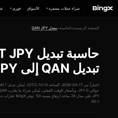
شراء عملات مشفرة
الأسواق
فوري
عق
الصفحة الرئيسية
الحاسبة
معدل QAN JPY
>
>
تبديل QAN إلى JPY
JPY على مدار 24 ساعة
0.1%.