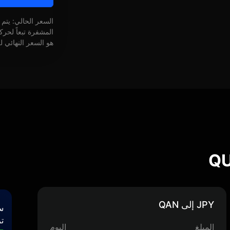
السعر الحالي: يتم
المشفرة تبعاً لحر
هو السعر النهائي ل
JPY إلى QAN
س
تر
المبلغ
اليوم