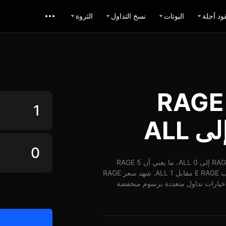
ود آجلة
البوتات
نسخ التداول
الثروة
 RAGE COIN
اعتباراً من 09-07-2026، الساعة 04:55 (UTC)، يُمكن تبديل 1 RAGE إلى 0 ALL، ما يعني أن 5 RAGE
تساوي حوالي 0 ALL. وبأسعار الوقت الفعلي، يُمكن شراء ما يقارب E RAGE مقابل 1 ALL. شهد سعر RAGE
ابل ALL على مدار 24 ساعة ارتفاع بنسبة 0.31%. توفر BingX خيارات تداول متعددة برسوم منخفضة