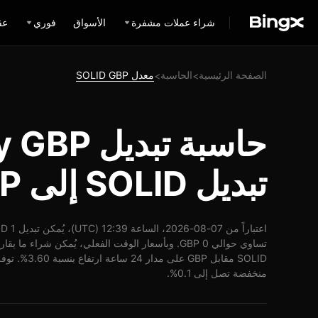
شراء عملات مشفرة
الأسواق
فوري
عق
الصفحة الرئيسية
الحاسبة
معدل SOLID GBP
>
>
تبديل SOLID إلى GBP
منخفضة تصل إلى 0.1%.