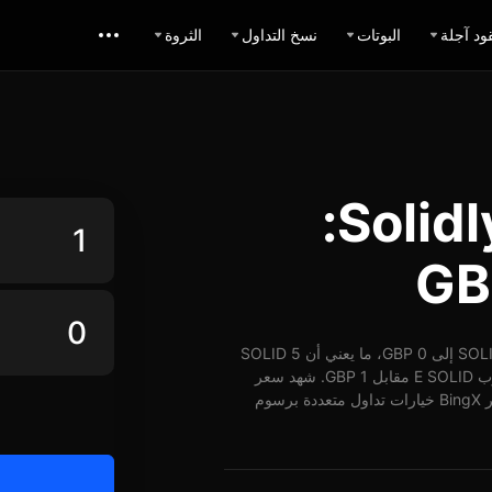
ود آجلة
البوتات
نسخ التداول
الثروة
حاسبة تبديل Solidly GBP:
اعتباراً من 07-08-2026، الساعة 12:39 (UTC)، يُمكن تبديل 1 SOLID إلى 0 GBP، ما يعني أن 5 SOLID
تساوي حوالي 0 GBP. وبأسعار الوقت الفعلي، يُمكن شراء ما يقارب E SOLID مقابل 1 GBP. شهد سعر
SOLID مقابل GBP على مدار 24 ساعة ارتفاع بنسبة 3.60%. توفر BingX خيارات تداول متعددة برسوم