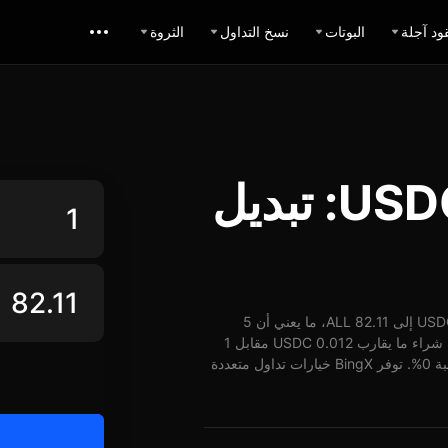
ود آجلة
البوتات
نسخ التداول
الثروة
حاسبة تبديل USDC ALL: تبديل
اعتباراً من 07-08-2026، الساعة 03:44 (UTC)، يُمكن تبديل 1 USDC إلى 82.11 ALL، ما يعني أن 5
USDC تساوي حوالي 410.55 ALL. وبأسعار الوقت الفعلي، يُمكن شراء ما يقارب 0.012 USDC مقابل 1
ALL. شهد سعر USDC مقابل ALL على مدار 24 ساعة ارتفاع بنسبة 0%. توفر BingX خيارات تداول متعددة