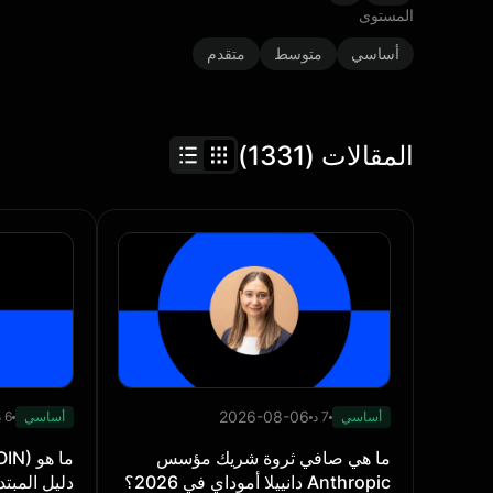
المستوى
أساسي
متوسط
متقدم
المقالات (1331)
2026-08-06
أساسي
7 د
أساسي
6 د
ما هي صافي ثروة شريك مؤسس
Anthropic دانييلا أموداي في 2026؟
دليل المبت