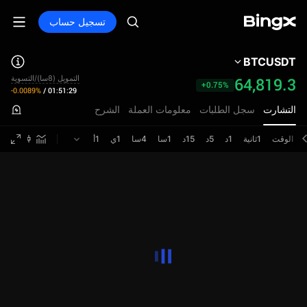
تسجيل حساب
BTCUSDT
التمويل (8سا)/التسوية
64,819.3
+0.75%
-0.0089%
/
01:51:29
التشارت
سجل الطلبات
معلومات العملة
الشرح
الوقت
1ثانية
1د
5د
15د
1سا
4سا
1ي
1أ