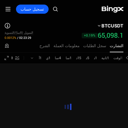
تسجيل حساب
BTCUSDT
التمويل (8سا)/التسوية
65,098.1
+0.19%
0.0012%
/
02:23:29
التشارت
سجل الطلبات
معلومات العملة
الشرح
الوقت
1ثانية
1د
5د
15د
1سا
4سا
1ي
1أ