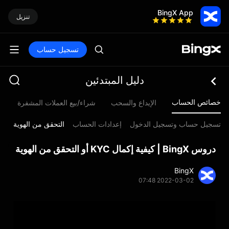
BingX App
تنزيل
تسجيل حساب
دليل المبتدئين
خصائص الحساب
الإيداع والسحب
شراء/بيع العملات المشفرة
م
تسجيل حساب وتسجيل الدخول
إعدادات الحساب
التحقق من الهوية
دروس BingX | كيفية إكمال KYC أو التحقق من الهوية
BingX
2022-03-02 07:48