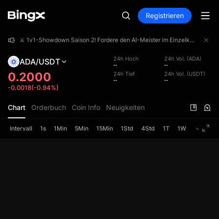
Registrieren
⚔️ 1v1-Showdown Saison 2! Fordere den AI-Meister im Einzelkampf heraus und teile dir einen Preispool von 4.000.000 USDT!
⚔️ 1v1-Showdown Saison 2! Fordere den AI-Meister im Einzelkampf heraus und teile dir einen Preispool von 4.000.000 USDT!
⚔️ 1v1-Showdown Saison 2! Fordere den AI-Meister im Einzelkampf heraus und teile dir einen Preispool von 4.000.000 USDT!
24h Hoch
24h Vol. (ADA)
ADA/USDT
--
--
0.2000
24h Tief
24h Vol. (USDT)
--
--
-0.0018(-0.94%)
Chart
Orderbuch
Coin Info
Neuigkeiten
Intervall
1s
1Min
5Min
15Min
1Std
4Std
1T
1W