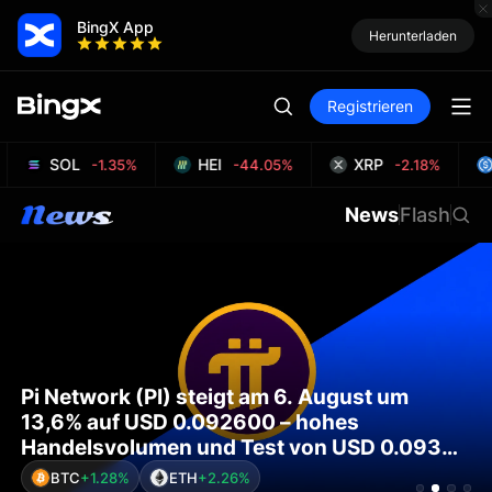
BingX App
Herunterladen
Registrieren
SOL
HEI
XRP
-1.35%
-44.05%
-2.18%
News
Flash
Pi Network (PI) steigt am 6. August um
13,6% auf USD 0.092600 – hohes
Handelsvolumen und Test von USD 0.09340
stützen die Bewegung
BTC
+1.28%
ETH
+2.26%