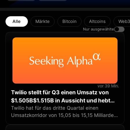
Alle
Märkte
Bitcoin
Altcoins
Web
Nur ausgewählte
vor 39 Min.
Twilio stellt für Q3 einen Umsatz von
$1.505B$1.515B in Aussicht und hebt
das organische Wachstum für FY2026
Twilio hat für das dritte Quartal einen
Umsatzkorridor von 15,05 bis 15,15 Milliarden
auf 13%13.5% an
US-Dollar angekündigt. Zugleich hob das
Unternehmen die Prognose für das