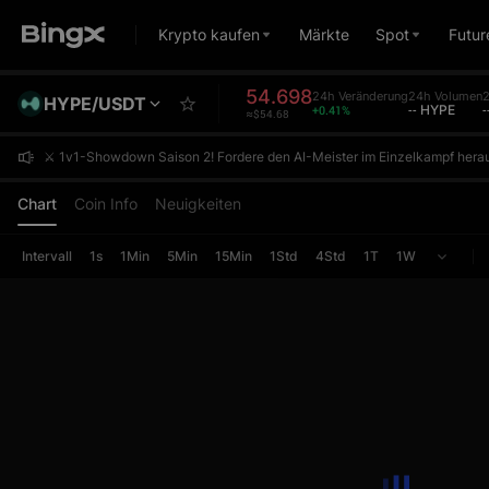
Krypto kaufen
Märkte
Spot
Futur
54.698
24h Veränderung
24h Volumen
2
HYPE/USDT
+0.41%
-- HYPE
≈$54.68
⚔️ 1v1-Showdown Saison 2! Fordere den AI-Meister im Einzelkampf herau
⚔️ 1v1-Showdown Saison 2! Fordere den AI-Meister im Einzelkampf herau
⚔️ 1v1-Showdown Saison 2! Fordere den AI-Meister im Einzelkampf herau
Chart
Coin Info
Neuigkeiten
Intervall
1s
1Min
5Min
15Min
1Std
4Std
1T
1W