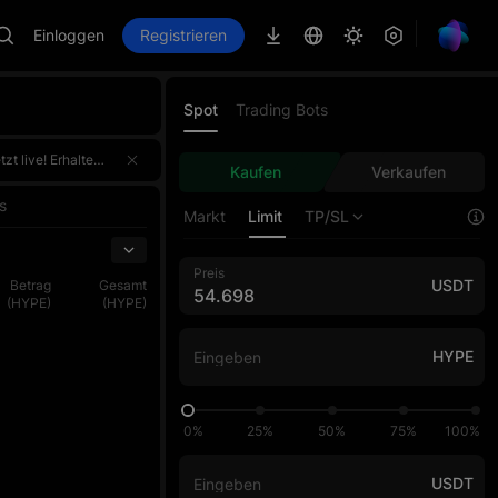
Einloggen
Registrieren
Spot
Trading Bots
erdem für den Handelsvolumen-Wettbewerb, bei dem der Top 1 jeder Phase exklusiv 100.000 USDT gewinnt. Melde dich einmal an und erhalte doppelte Belohnungen!Melde dich jetzt an, fordere d
erdem für den Handelsvolumen-Wettbewerb, bei dem der Top 1 jeder Phase exklusiv 100.000 USDT gewinnt. Melde dich einmal an und erhalte doppelte Belohnungen!Melde dich jetzt an, fordere d
Kaufen
Verkaufen
erdem für den Handelsvolumen-Wettbewerb, bei dem der Top 1 jeder Phase exklusiv 100.000 USDT gewinnt. Melde dich einmal an und erhalte doppelte Belohnungen!Melde dich jetzt an, fordere d
s
Markt
Limit
TP/SL
Preis
USDT
Betrag
Gesamt
(HYPE)
(HYPE)
HYPE
0%
25%
50%
75%
100%
USDT