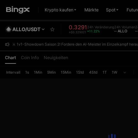
Krypto kaufen
Märkte
Spot
Futur
0.3291
24h Veränderung
24h Volumen
2
ALLO/USDT
+11.22%
-- ALLO
-
≈$0.329021
⚔️ 1v1-Showdown Saison 2! Fordere den AI-Meister im Einzelkampf herau
⚔️ 1v1-Showdown Saison 2! Fordere den AI-Meister im Einzelkampf herau
⚔️ 1v1-Showdown Saison 2! Fordere den AI-Meister im Einzelkampf herau
Chart
Coin Info
Neuigkeiten
Intervall
1s
1Min
5Min
15Min
1Std
4Std
1T
1W