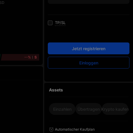
SD
TP/SL
Jetzt registrieren
--%
S
Einloggen
Assets
Einzahlen
Übertragen
Krypto kaufen
Automatischer Kaufplan