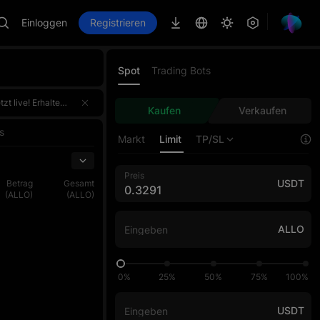
Einloggen
Registrieren
Spot
Trading Bots
erdem für den Handelsvolumen-Wettbewerb, bei dem der Top 1 jeder Phase exklusiv 100.000 USDT gewinnt. Melde dich einmal an und erhalte doppelte Belohnungen!Melde dich jetzt an, fordere d
erdem für den Handelsvolumen-Wettbewerb, bei dem der Top 1 jeder Phase exklusiv 100.000 USDT gewinnt. Melde dich einmal an und erhalte doppelte Belohnungen!Melde dich jetzt an, fordere d
Kaufen
Verkaufen
erdem für den Handelsvolumen-Wettbewerb, bei dem der Top 1 jeder Phase exklusiv 100.000 USDT gewinnt. Melde dich einmal an und erhalte doppelte Belohnungen!Melde dich jetzt an, fordere d
s
Markt
Limit
TP/SL
Preis
USDT
Betrag
Gesamt
(ALLO)
(ALLO)
ALLO
0%
25%
50%
75%
100%
USDT