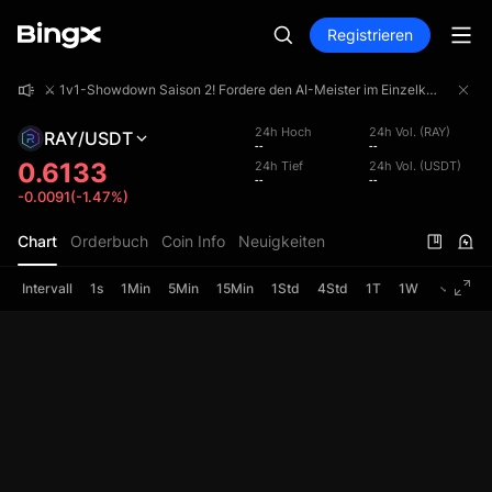
Registrieren
⚔️ 1v1-Showdown Saison 2! Fordere den AI-Meister im Einzelkampf heraus und teile dir einen Preispool von 4.000.000 USDT!
⚔️ 1v1-Showdown Saison 2! Fordere den AI-Meister im Einzelkampf heraus und teile dir einen Preispool von 4.000.000 USDT!
⚔️ 1v1-Showdown Saison 2! Fordere den AI-Meister im Einzelkampf heraus und teile dir einen Preispool von 4.000.000 USDT!
24h Hoch
24h Vol. (RAY)
RAY/USDT
--
--
0.6133
24h Tief
24h Vol. (USDT)
--
--
-0.0091(-1.47%)
Chart
Orderbuch
Coin Info
Neuigkeiten
Intervall
1s
1Min
5Min
15Min
1Std
4Std
1T
1W