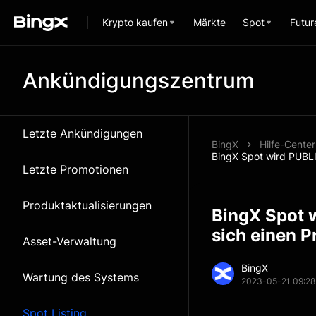
Krypto kaufen
Märkte
Spot
Futur
Ankündigungszentrum
Letzte Ankündigungen
BingX
Hilfe-Center
BingX Spot wird PUBLI
Letzte Promotionen
Produktaktualisierungen
BingX Spot w
sich einen 
Asset-Verwaltung
BingX
Wartung des Systems
2023-05-21 09:28
Spot Listing