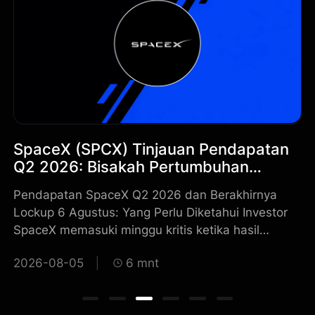
SpaceX (SPCX) Tinjauan Pendapatan
K
Q2 2026: Bisakah Pertumbuhan
A
Pendapatan 92% Mengimbangi
S
Pendapatan SpaceX Q2 2026 dan Berakhirnya
Ap
Pembukaan Saham 6 Agustus?
Lockup 6 Agustus: Yang Perlu Diketahui Investor
Me
SpaceX memasuki minggu kritis ketika hasil
me
operasional yang lebih kuat berbenturan dengan
na
2026-08-05
6 mnt
2
peningkatan besar dalam pasokan saham yang
in
m
dapat diperdagangkan. Laporan pendapatan 4
da
Agustus meningkatkan outlook fundamental,
ya