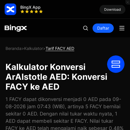
BingX App
Download
Daftar
Beranda
Kalkulator
Tarif FACY AED
>
>
Kalkulator Konversi
ArAIstotle AED: Konversi
FACY ke AED
1 FACY dapat dikonversi menjadi 0 AED pada 09-
08-2026 jam 07:43 (WIB), artinya 5 FACY bernilai
sekitar 0 AED. Dengan nilai tukar waktu nyata, 1
AED dapat membeli sekitar E FACY. Nilai tukar
FACY ke AED telah mengalami naik sebesar 0,48%