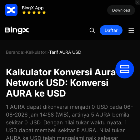
BingX App
Download
Daftar
Beranda
Kalkulator
Tarif AURA USD
>
>
Kalkulator Konversi Aura
Network USD: Konversi
AURA ke USD
1 AURA dapat dikonversi menjadi 0 USD pada 06-
08-2026 jam 14:58 (WIB), artinya 5 AURA bernilai
sekitar 0 USD. Dengan nilai tukar waktu nyata, 1
USD dapat membeli sekitar E AURA. Nilai tukar
AURA ke USD telah mengalami naik sebesar