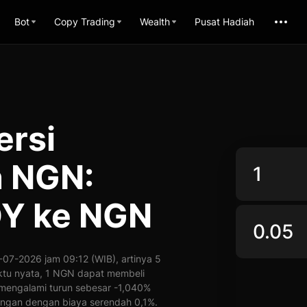
Bot
Copy Trading
Wealth
Pusat Hadiah
ersi
n NGN:
DY ke NGN
07-2026 jam 09:12 (WIB), artinya 5
aktu nyata, 1 NGN dapat membeli
 mengalami turun sebesar -1,040%
ngan dengan biaya serendah 0,1%.