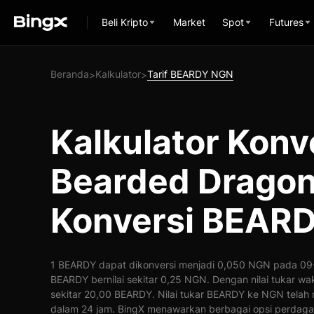
Beli Kripto
Market
Spot
Futures
Beranda
Kalkulator
Tarif BEARDY NGN
>
>
Kalkulator Konv
Bearded Drago
Konversi BEAR
1 BEARDY dapat dikonversi menjadi 0,050 NGN pada 09-
BEARDY bernilai sekitar 0,25 NGN. Dengan nilai tukar w
sekitar 20,00 BEARDY. Nilai tukar BEARDY ke NGN telah
dalam 24 jam. BingX menawarkan berbagai opsi perdaga