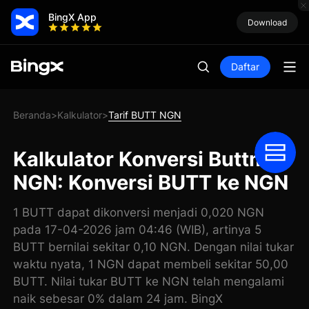
BingX App
Download
Daftar
Beranda
Kalkulator
Tarif BUTT NGN
>
>
Kalkulator Konversi Buttman
NGN: Konversi BUTT ke NGN
1 BUTT dapat dikonversi menjadi 0,020 NGN
pada 17-04-2026 jam 04:46 (WIB), artinya 5
BUTT bernilai sekitar 0,10 NGN. Dengan nilai tukar
waktu nyata, 1 NGN dapat membeli sekitar 50,00
BUTT. Nilai tukar BUTT ke NGN telah mengalami
naik sebesar 0% dalam 24 jam. BingX