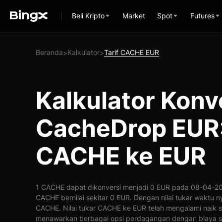
Beli Kripto
Market
Spot
Futures
Beranda
Kalkulator
Tarif CACHE EUR
>
>
Kalkulator Konv
CacheDrop EUR:
CACHE ke EUR
1 CACHE dapat dikonversi menjadi 0 EUR pada 08-04-202
CACHE bernilai sekitar 0 EUR. Dengan nilai tukar waktu n
CACHE. Nilai tukar CACHE ke EUR telah mengalami naik 
menawarkan berbagai opsi perdagangan dengan biaya s