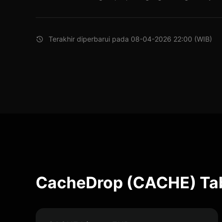
Terakhir diperbarui pada 08-04-2026 22:00 (WIB)
CacheDrop (CACHE) Tab