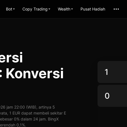
Bot
Copy Trading
Wealth
Pusat Hadiah
ersi
 Konversi
6 jam 22:00 (WIB), artinya 5
yata, 1 EUR dapat membeli sekitar E
sebesar 0% dalam 24 jam. BingX
erendah 0,1%.